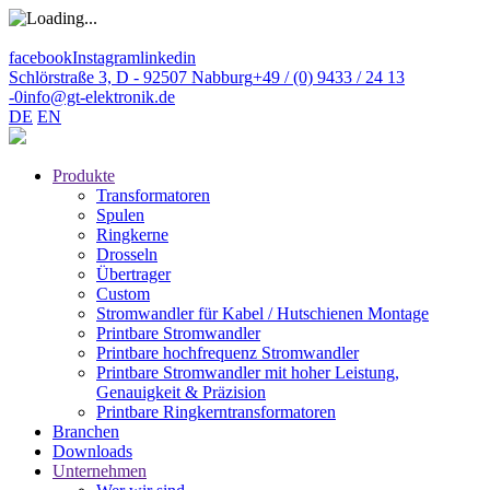
facebook
Instagram
linkedin
Schlörstraße 3, D - 92507 Nabburg
+49 / (0) 9433 / 24 13
-0
info@gt-elektronik.de
DE
EN
Produkte
Transformatoren
Spulen
Ringkerne
Drosseln
Übertrager
Custom
Stromwandler für Kabel / Hutschienen Montage
Printbare Stromwandler
Printbare hochfrequenz Stromwandler
Printbare Stromwandler mit hoher Leistung,
Genauigkeit & Präzision
Printbare Ringkerntransformatoren
Branchen
Downloads
Unternehmen