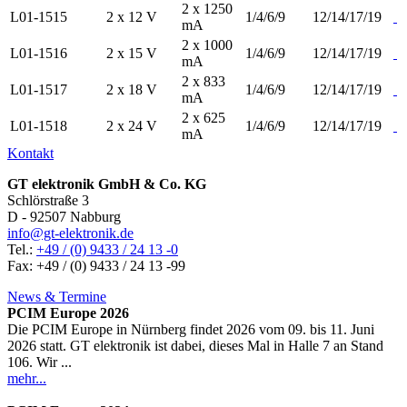
2 x 1250
L01-1515
2 x 12 V
1/4/6/9
12/14/17/19
mA
2 x 1000
L01-1516
2 x 15 V
1/4/6/9
12/14/17/19
mA
2 x 833
L01-1517
2 x 18 V
1/4/6/9
12/14/17/19
mA
2 x 625
L01-1518
2 x 24 V
1/4/6/9
12/14/17/19
mA
Kontakt
GT elektronik GmbH & Co. KG
Schlörstraße 3
D - 92507 Nabburg
info@gt-elektronik.de
Tel.:
+49 / (0) 9433 / 24 13 -0
Fax: +49 / (0) 9433 / 24 13 -99
News & Termine
PCIM Europe 2026
Die PCIM Europe in Nürnberg findet 2026 vom 09. bis 11. Juni
2026 statt. GT elektronik ist dabei, dieses Mal in Halle 7 an Stand
106. Wir ...
mehr...