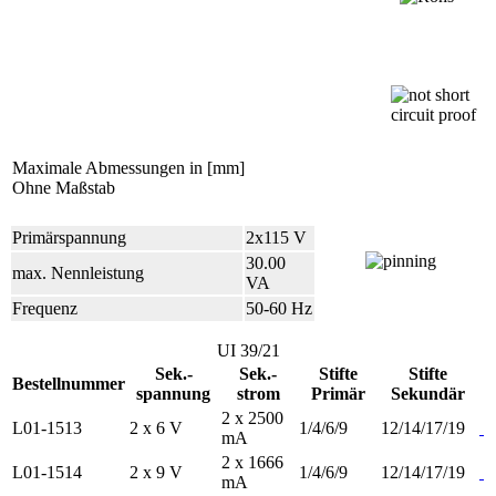
Maximale Abmessungen in [mm]
Ohne Maßstab
Primärspannung
2x115 V
30.00
max. Nennleistung
VA
Frequenz
50-60 Hz
UI 39/21
Sek.-
Sek.-
Stifte
Stifte
Bestellnummer
spannung
strom
Primär
Sekundär
2 x 2500
L01-1513
2 x 6 V
1/4/6/9
12/14/17/19
mA
2 x 1666
L01-1514
2 x 9 V
1/4/6/9
12/14/17/19
mA